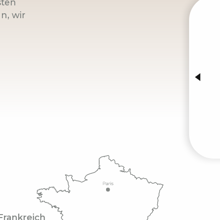
sten
n, wir
VERA
Frankreich