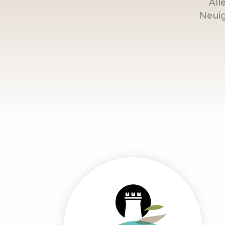
All
Neuig