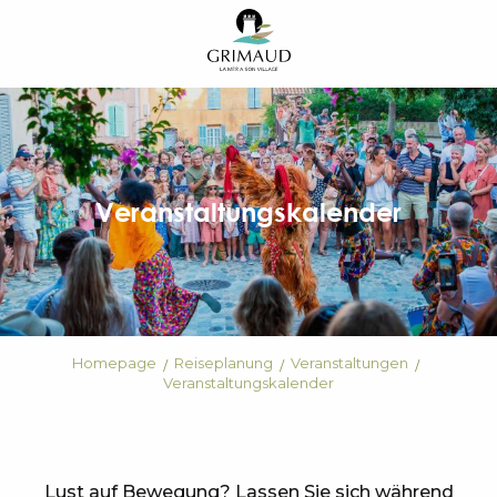
Aller
au
contenu
principal
Veranstaltungskalender
Homepage
Reiseplanung
Veranstaltungen
Veranstaltungskalender
Lust auf Bewegung? Lassen Sie sich während