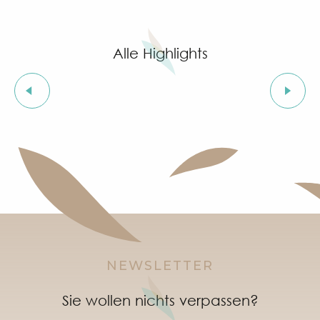
Ausstellung von Siegward Sprotte & Stefan Szczesny
Aperitif & Tapas unter dem Pinienwald & music live
Cartel del Chipo à l'After Beach
Alle Highlights
Grimaud Art Urbain - Street-Art-Festival
Ausstellung „Jungle indienne“ mit Stammeskunst v
Geführte Tour durch das Dorf Grimaud (private Füh
Ausstellungen
Ausstellung „Das Schloss von Grimaud“
Einführungskurse in die provenzalische Sprache
Orientierungsläufe im Dorf Grimaud
"SOS Cartel Radio" à l'After Beach
NEWSLETTER
Sie wollen nichts verpassen?