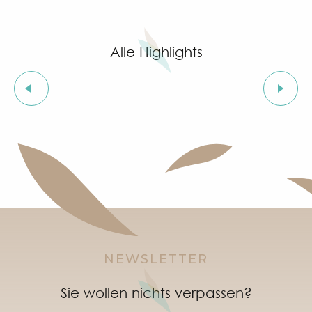
"Live jazz" à l'After Beach
Grimaud Art Urbain - Street-Art-Festival
Geführte Tour durch das Dorf Grimaud (private Füh
Alle Highlights
Wochenmarkt Port Grimaud
Bio- und Ethikmarkt in Grimaud
Flohmarkt von Mas de Bagatin
Biomesse
Orientierungsläufe im Dorf Grimaud
Nachtmarket im Port Grimaud
Soirée "Afro, Bouillon, Shatta, Dancehall" à l'After Bea
Einführungsworkshop zu Naturweinen im Clos des B
NEWSLETTER
Sie wollen nichts verpassen?