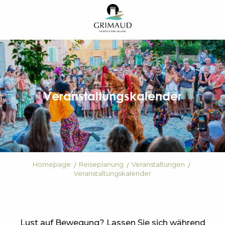
Aller
au
contenu
principal
Veranstaltungskalender
Homepage
Reiseplanung
Veranstaltungen
Veranstaltungskalender
Lust auf Bewegung? Lassen Sie sich während