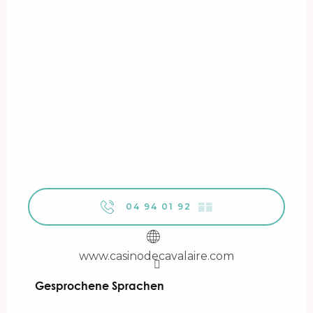
04 94 01 92
▒▒
www.casinodecavalaire.com
Gesprochene Sprachen
Gesprochene Sprachen