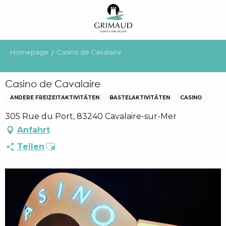
Aller
au
contenu
principal
Homepage
Casino de Cavalaire
Casino de Cavalaire
ANDERE FREIZEITAKTIVITÄTEN
BASTELAKTIVITÄTEN
CASINO
305 Rue du Port, 83240 Cavalaire-sur-Mer
Anfahrt
Ajouter aux favoris
Teilen