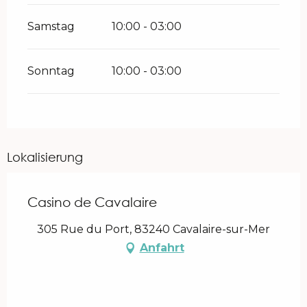
Samstag
10:00 - 03:00
Sonntag
10:00 - 03:00
Lokalisierung
Casino de Cavalaire
305 Rue du Port, 83240 Cavalaire-sur-Mer
Anfahrt