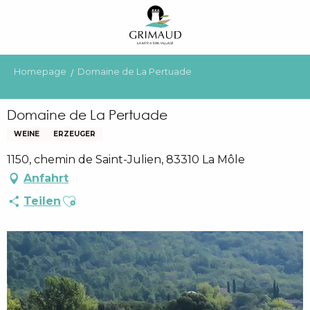
Aller
au
contenu
principal
Homepage
Domaine de La Pertuade
Domaine de La Pertuade
WEINE
ERZEUGER
1150, chemin de Saint-Julien, 83310 La Môle
Anfahrt
Ajouter aux favoris
Teilen