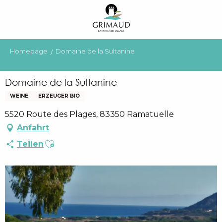
Aller
au
contenu
principal
Homepage
Domaine de la Sultanine
Domaine de la Sultanine
WEINE
ERZEUGER BIO
5520 Route des Plages, 83350 Ramatuelle
Anfahrt
Ajouter aux favoris
Teilen