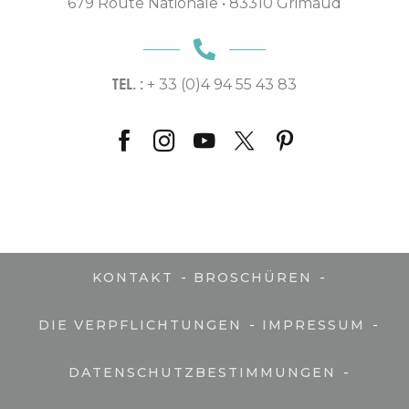
679 Route Nationale • 83310 Grimaud
TEL. :
+ 33 (0)4 94 55 43 83
-
-
KONTAKT
BROSCHÜREN
-
-
DIE VERPFLICHTUNGEN
IMPRESSUM
-
DATENSCHUTZBESTIMMUNGEN