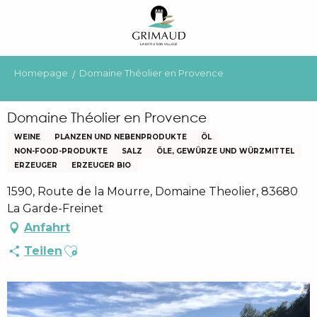
Aller
au
contenu
principal
Homepage
Domaine Théolier en Provence
Domaine Théolier en Provence
WEINE
PLANZEN UND NEBENPRODUKTE
ÖL
NON-FOOD-PRODUKTE
SALZ
ÖLE, GEWÜRZE UND WÜRZMITTEL
ERZEUGER
ERZEUGER BIO
1590, Route de la Mourre, Domaine Theolier, 83680
La Garde-Freinet
Anfahrt
Ajouter aux favoris
Teilen