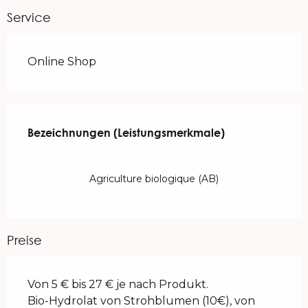
Service
Online Shop
Leistungensmöglichkeiten
Bezeichnungen (Leistungsmerkmale)
Bezeichnungen (Leistungsmerkmale)
Agriculture biologique (AB)
Preise
Von 5 € bis 27 € je nach Produkt.
Bio-Hydrolat von Strohblumen (10€), von