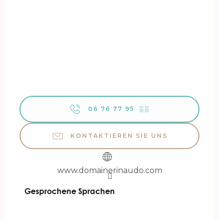
06 76 77 95
▒▒
KONTAKTIEREN SIE UNS
www.domainerinaudo.com
Gesprochene Sprachen
Gesprochene Sprachen