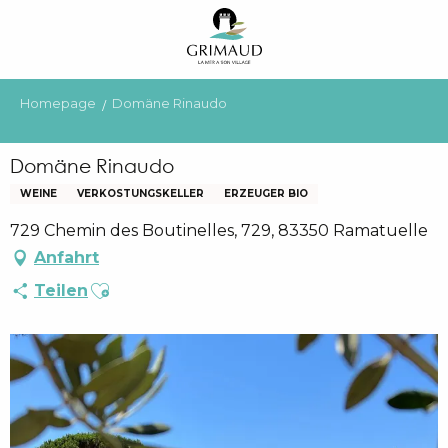
Aller
au
contenu
principal
Homepage
Domäne Rinaudo
Domäne Rinaudo
WEINE
VERKOSTUNGSKELLER
ERZEUGER BIO
729 Chemin des Boutinelles, 729, 83350 Ramatuelle
Anfahrt
Ajouter aux favoris
Teilen