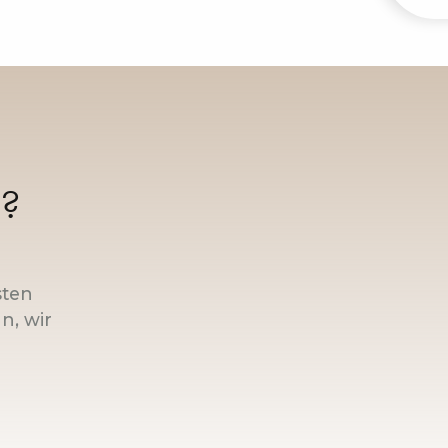
n?
sten
n, wir