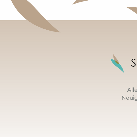
S
All
Neuig