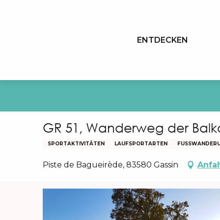
Aller
au
contenu
ENTDECKEN
principal
GR 51, Wanderweg der Balko
SPORTAKTIVITÄTEN
LAUFSPORTARTEN
FUSSWANDERU
Piste de Bagueirède, 83580 Gassin
Anfa