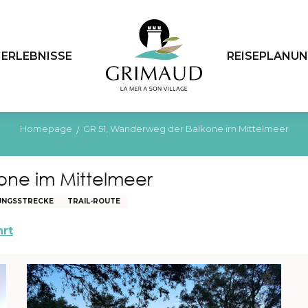
ERLEBNISSE
REISEPLANU
Homepage
GR 51, Wanderweg der Balkone im Mittelmeer
ne im Mittelmeer
NGSSTRECKE
TRAIL-ROUTE
hrt