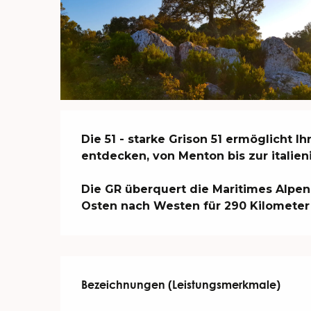
Beschreibung
Die 51 - starke Grison 51 ermöglicht I
entdecken, von Menton bis zur italieni
Die GR überquert die Maritimes Alpen
Osten nach Westen für 290 Kilometer 
Leistungensmöglichk
Bezeichnungen (Leistungsmerkmale)
Bezeichnungen (Leistungsmerkmale)