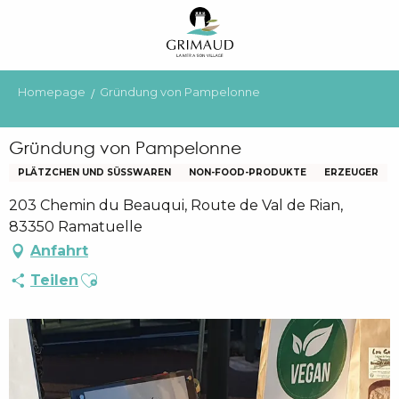
Aller
au
contenu
principal
Homepage
Gründung von Pampelonne
Gründung von Pampelonne
PLÄTZCHEN UND SÜSSWAREN
NON-FOOD-PRODUKTE
ERZEUGER
203 Chemin du Beauqui, Route de Val de Rian,
83350 Ramatuelle
Anfahrt
Ajouter aux favoris
Teilen