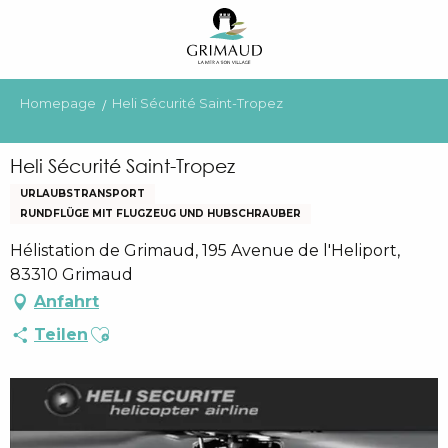
Aller
au
contenu
principal
Homepage
Heli Sécurité Saint-Tropez
Heli Sécurité Saint-Tropez
URLAUBSTRANSPORT
RUNDFLÜGE MIT FLUGZEUG UND HUBSCHRAUBER
Hélistation de Grimaud, 195 Avenue de l'Heliport,
83310 Grimaud
Anfahrt
Ajouter aux favoris
Teilen