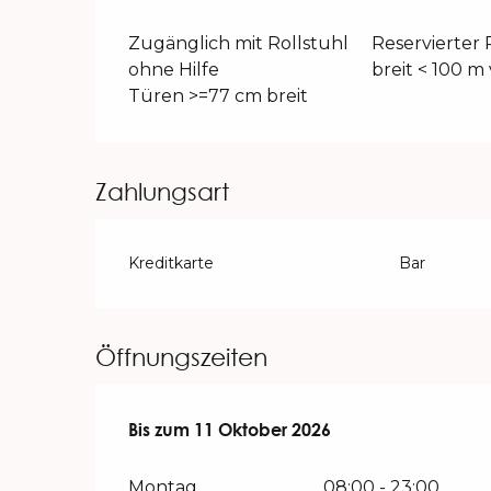
Zugänglich mit Rollstuhl
Reservierter 
ohne Hilfe
breit < 100 m
Türen >=77 cm breit
Zahlungsart
Kreditkarte
Bar
Öffnungszeiten
vom
Bis zum
28 März 2026
11 Oktober 2026
bis zum
11 Oktober 2026
Montag
08:00 - 23:00