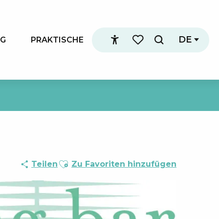
DE
NG
PRAKTISCHE
Suche
Accessibilité
Voir les favoris
Ajouter aux favoris
Teilen
Zu Favoriten hinzufügen