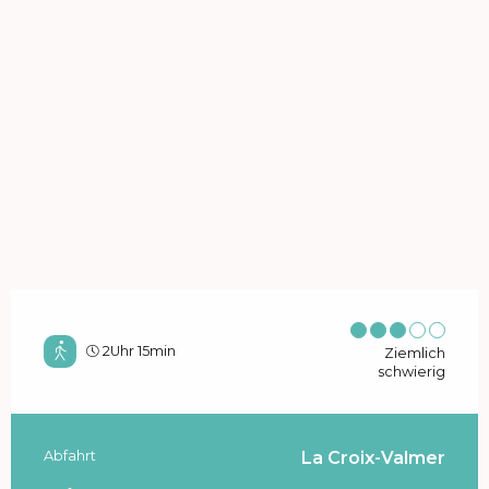
2Uhr 15min
Ziemlich
schwierig
Abfahrt
La Croix-Valmer
Praktische Informationen