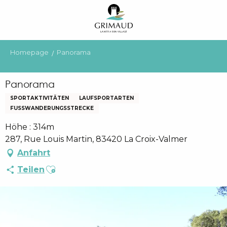
Aller
au
contenu
principal
Homepage
Panorama
Panorama
SPORTAKTIVITÄTEN
LAUFSPORTARTEN
FUSSWANDERUNGSSTRECKE
Höhe : 314m
287, Rue Louis Martin, 83420 La Croix-Valmer
Anfahrt
Ajouter aux favoris
Teilen