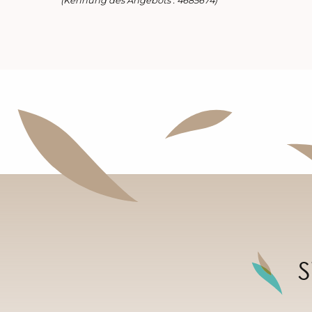
(Kennung des Angebots :
4685674
)
S