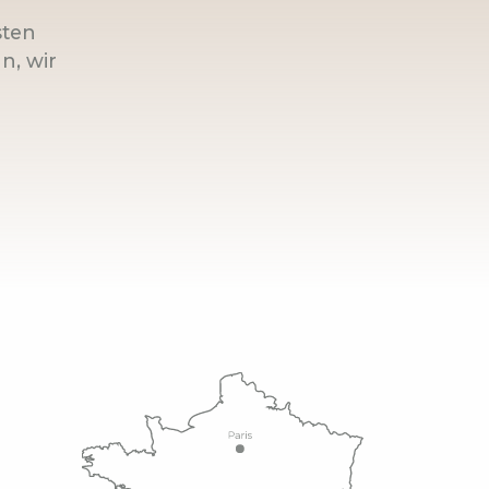
sten
n, wir