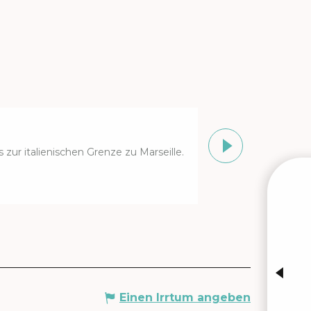
Randonnée du
zur italienischen Grenze zu Marseille.
Gassin
Einen Irrtum angeben