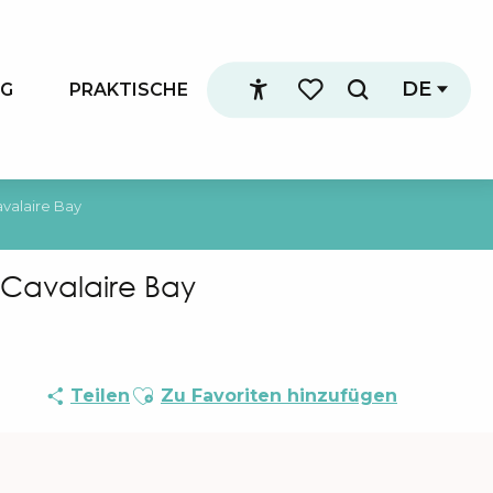
DE
NG
PRAKTISCHE
Suche
Accessibilité
Voir les favoris
valaire Bay
Cavalaire Bay
Ajouter aux favoris
Teilen
Zu Favoriten hinzufügen