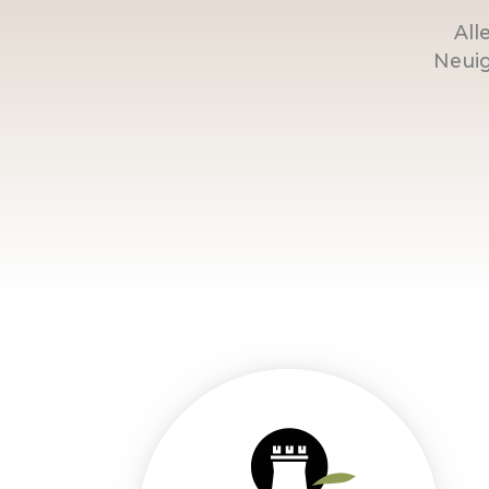
All
Neuig