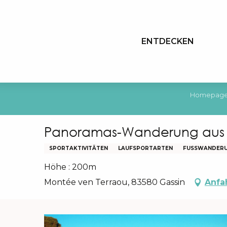
Aller
au
contenu
ENTDECKEN
principal
Homepag
Panoramas-Wanderung aus d
SPORTAKTIVITÄTEN
LAUFSPORTARTEN
FUSSWANDERU
Höhe : 200m
Montée ven Terraou, 83580 Gassin
Anfa