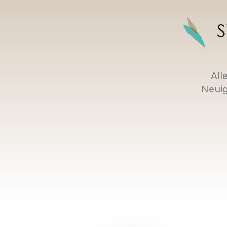
S
All
Neuig