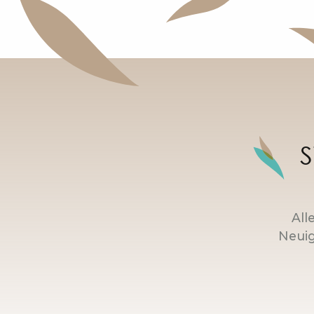
S
All
Neuig