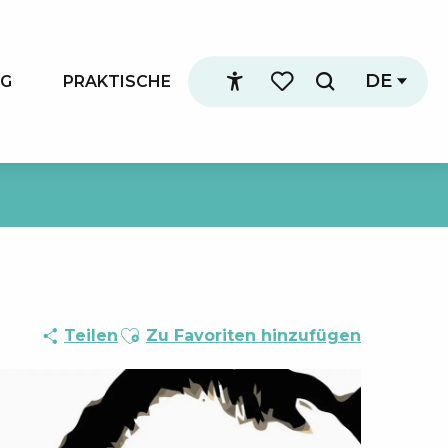
DE
NG
PRAKTISCHE
Suche
Accessibilité
Voir les favoris
Ajouter aux favoris
Teilen
Zu Favoriten hinzufügen