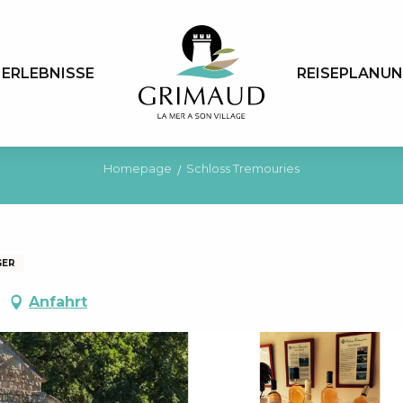
ERLEBNISSE
REISEPLANU
Homepage
Schloss Tremouries
GER
Anfahrt