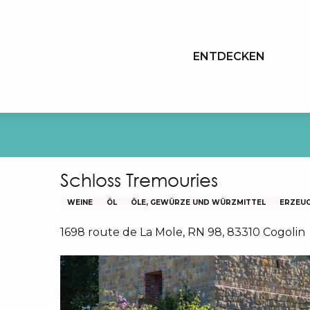
Aller
au
contenu
ENTDECKEN
principal
Schloss Tremouries
WEINE
ÖL
ÖLE, GEWÜRZE UND WÜRZMITTEL
ERZEU
1698 route de La Mole, RN 98, 83310 Cogolin