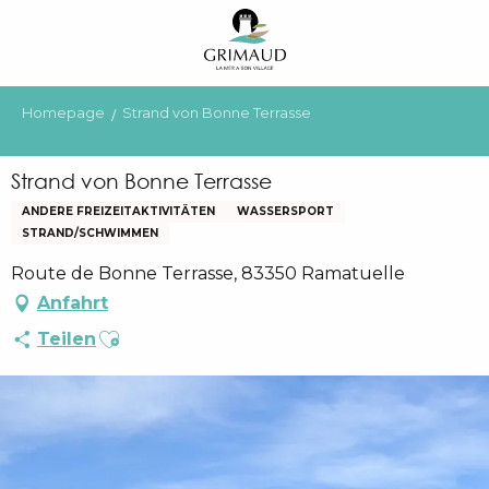
Aller
au
contenu
principal
Homepage
Strand von Bonne Terrasse
Strand von Bonne Terrasse
ANDERE FREIZEITAKTIVITÄTEN
WASSERSPORT
STRAND/SCHWIMMEN
Route de Bonne Terrasse, 83350 Ramatuelle
Anfahrt
Ajouter aux favoris
Teilen