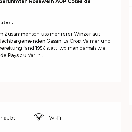
 berühmten Roséwein AOP Côtes de 
äten.
dem Zusammenschluss mehrerer Winzer aus 
achbargemeinden Gassin, La Croix Valmer und 
ereitung fand 1956 statt, wo man damals wie 
e Pays du Var in...
erlaubt
Wi-Fi