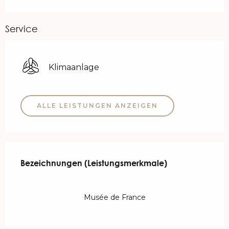
Service
Klimaanlage
ALLE LEISTUNGEN ANZEIGEN
Leistungensmöglichkeiten
Bezeichnungen (Leistungsmerkmale)
Bezeichnungen (Leistungsmerkmale)
Musée de France