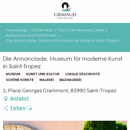
Aller
au
contenu
principal
Homepage
Entdecken
Der Charme eines Ortes
Kulturerbe und Denkmäler
Die Annonciade, Museum für moderne Kunst in Saint-Tropez
Die Annonciade, Museum für moderne Kunst
in Saint-Tropez
MUSEUM
KUNST UND KULTUR
LOKALE GESCHICHTE
SCHÖNE KÜNSTE
MALEREI
BILDHAUEREI
2, Place Georges Grammont, 83990 Saint-Tropez
Anfahrt
Ajouter aux favoris
Teilen