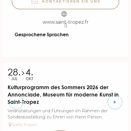
KONTAKTIEREN SIE UNS
www.saint-tropez.fr
Gesprochene Sprachen
Gesprochene Sprachen
28.
4.
JUL
OKT
Kulturprogramm des Sommers 2026 der
Annonciade, Museum für moderne Kunst in
Saint-Tropez
Veranstaltungen und Führungen im Rahmen der
Sonderausstellung zu Ehren von Henri Person.
Saint-Tropez