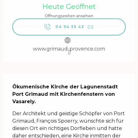
Heute Geöffnet
Öffnungszeiten ansehen
04 94 55 43
▒▒
www.grimaud-provence.com
Beschreibung
Ökumenische Kirche der Lagunenstadt 
Port Grimaud mit Kirchenfenstern von 
Vasarely.
Der Architekt und geistige Schöpfer von Port 
Grimaud, François Spoerry, wünschte sich für 
diesen Ort ein richtiges Dorfleben und hatte 
daher entschieden, eine Kirche inmitten der 