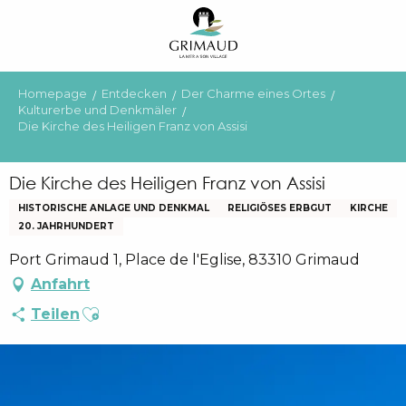
Aller
au
contenu
principal
Homepage
Entdecken
Der Charme eines Ortes
Kulturerbe und Denkmäler
Die Kirche des Heiligen Franz von Assisi
Die Kirche des Heiligen Franz von Assisi
HISTORISCHE ANLAGE UND DENKMAL
RELIGIÖSES ERBGUT
KIRCHE
20. JAHRHUNDERT
Port Grimaud 1, Place de l'Eglise, 83310 Grimaud
Anfahrt
Ajouter aux favoris
Teilen