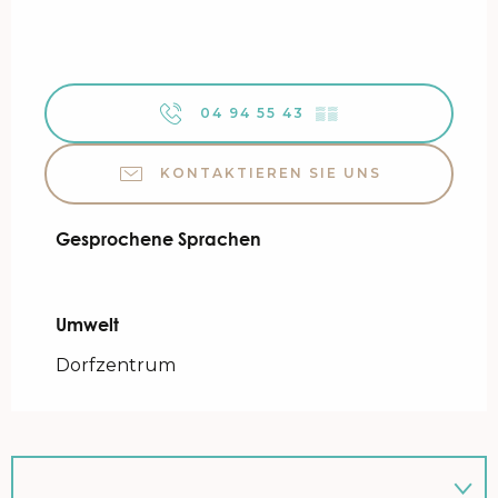
04 94 55 43
▒▒
KONTAKTIEREN SIE UNS
Gesprochene Sprachen
Gesprochene Sprachen
Umwelt
Umwelt
Dorfzentrum