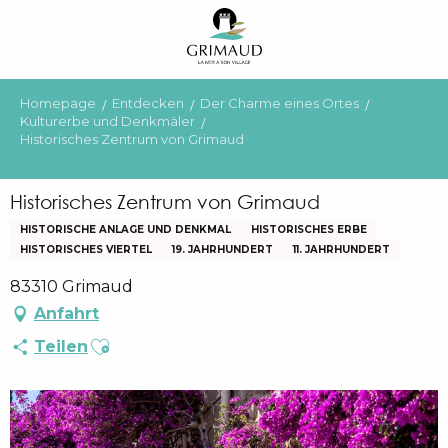
Aller
au
contenu
principal
Homepage
Entdecken
Der Charme eines Ortes
Kulturerbe und Denkmäler
Historisches Zentrum von Grimaud
Historisches Zentrum von Grimaud
HISTORISCHE ANLAGE UND DENKMAL
HISTORISCHES ERBE
HISTORISCHES VIERTEL
19. JAHRHUNDERT
11. JAHRHUNDERT
83310 Grimaud
Anfahrt
Ajouter aux favoris
Teilen