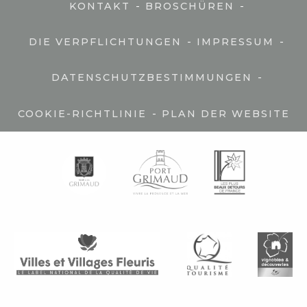
-
-
KONTAKT
BROSCHÜREN
-
-
DIE VERPFLICHTUNGEN
IMPRESSUM
-
DATENSCHUTZBESTIMMUNGEN
-
COOKIE-RICHTLINIE
PLAN DER WEBSITE