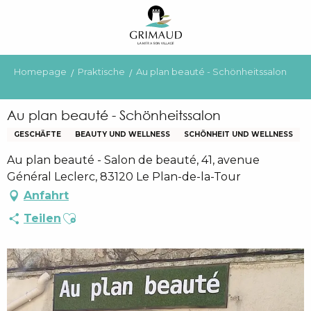
Aller
au
contenu
principal
Homepage
Praktische
Au plan beauté - Schönheitssalon
Au plan beauté - Schönheitssalon
GESCHÄFTE
BEAUTY UND WELLNESS
SCHÖNHEIT UND WELLNESS
Au plan beauté - Salon de beauté, 41, avenue
Général Leclerc, 83120 Le Plan-de-la-Tour
Anfahrt
Ajouter aux favoris
Teilen