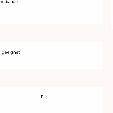
mediation
hlgeeignet
Bar