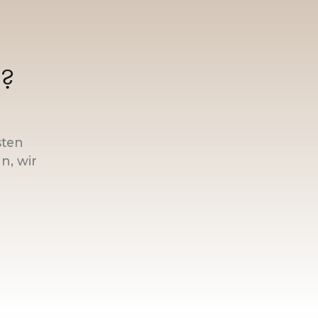
n?
sten
n, wir