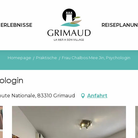
ERLEBNISSE
REISEPLANU
Homepage
Praktische
Frau Chalbos Mee Jin, Psychologin
ologin
Route Nationale, 83310 Grimaud
Anfahrt