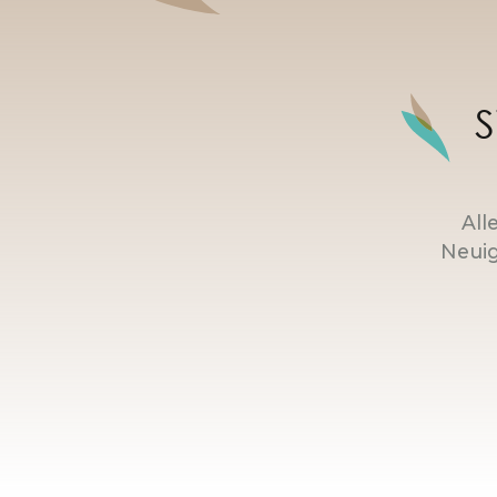
S
All
Neuig