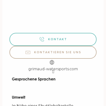
KONTAKT
KONTAKTIEREN SIE UNS
grimaud-watersports.com
Gesprochene Sprachen
Gesprochene Sprachen
Umwelt
Umwelt
In Nähe einer Shuttlehaltestelle