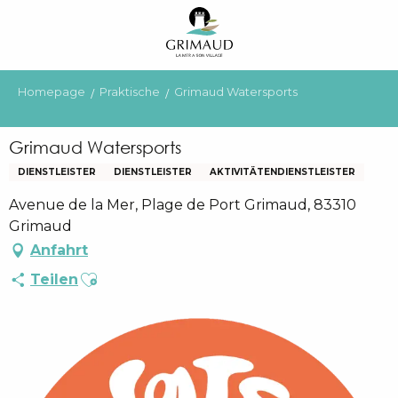
Aller
au
contenu
principal
Homepage
Praktische
Grimaud Watersports
Grimaud Watersports
DIENSTLEISTER
DIENSTLEISTER
AKTIVITÄTENDIENSTLEISTER
Avenue de la Mer, Plage de Port Grimaud, 83310
Grimaud
Anfahrt
Ajouter aux favoris
Teilen