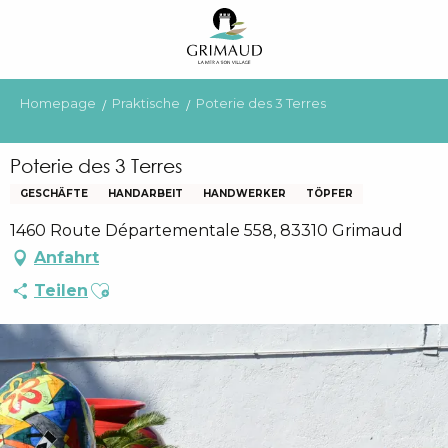
Aller
au
contenu
principal
Homepage
Praktische
Poterie des 3 Terres
Poterie des 3 Terres
GESCHÄFTE
HANDARBEIT
HANDWERKER
TÖPFER
1460 Route Départementale 558, 83310 Grimaud
Anfahrt
Ajouter aux favoris
Teilen