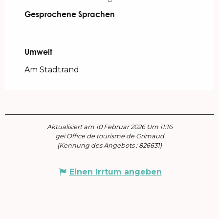
Gesprochene Sprachen
Gesprochene Sprachen
Umwelt
Umwelt
Am Stadtrand
Aktualisiert am 10 Februar 2026 Um 11:16
gei Office de tourisme de Grimaud
(Kennung des Angebots :
826631
)
Einen Irrtum angeben