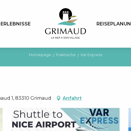
ERLEBNISSE
REISEPLANU
Homepage
Praktische
Var Express
maud 1, 83310 Grimaud
Anfahrt