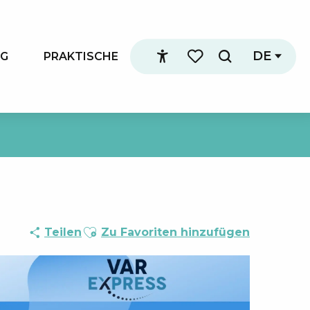
DE
NG
PRAKTISCHE
Suche
Accessibilité
Voir les favoris
Ajouter aux favoris
Teilen
Zu Favoriten hinzufügen