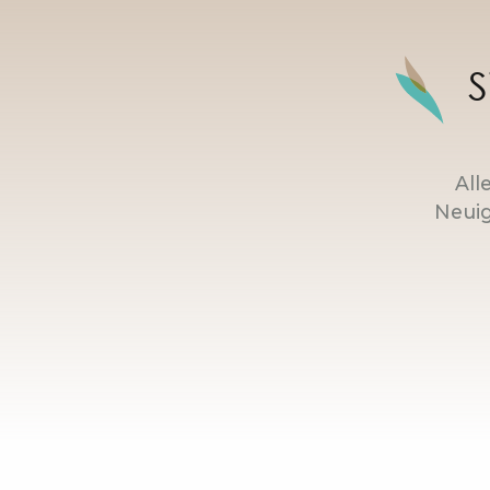
S
All
Neuig