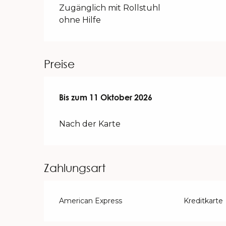
Zugänglich mit Rollstuhl
ohne Hilfe
Preise
ab
Bis zum
25 März 2026
11 Oktober 2026
bis zum
11 Oktober 2026
Nach der Karte
Zahlungsart
American Express
Kreditkarte