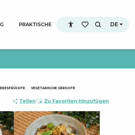
DE
NG
PRAKTISCHE
Suche
Accessibilité
Voir les favoris
ERESFRÜCHTE
VEGETARISCHE GERICHTE
Ajouter aux favoris
Teilen
Zu Favoriten hinzufügen