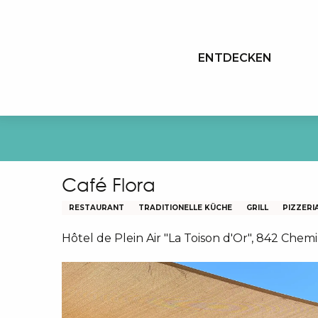
Aller
au
contenu
ENTDECKEN
principal
Café Flora
RESTAURANT
TRADITIONELLE KÜCHE
GRILL
PIZZERI
Hôtel de Plein Air "La Toison d'Or", 842 Che