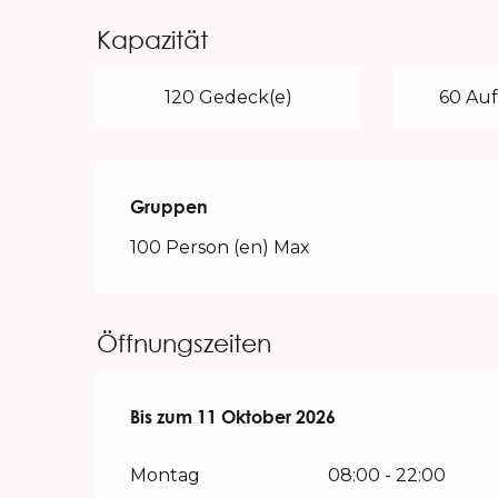
Kapazität
120 Gedeck(e)
60 Auf
Gruppen
Gruppen
100 Person (en) Max
Öffnungszeiten
vom
Bis zum
25 März 2026
11 Oktober 2026
bis zum
11 Oktober 2026
Montag
08:00 - 22:00