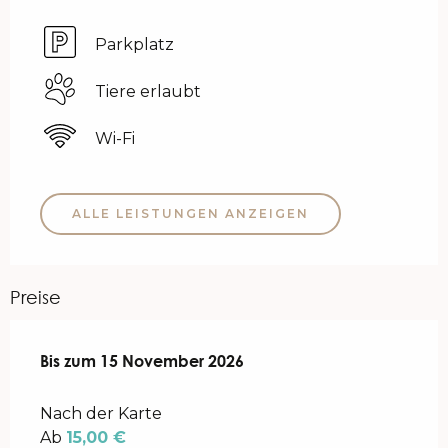
Parkplatz
Tiere erlaubt
Wi-Fi
ALLE LEISTUNGEN ANZEIGEN
Preise
ab
Bis zum
15 Januar 2026
15 November 2026
bis zum
15 November 2026
Nach der Karte
Ab
15,00 €