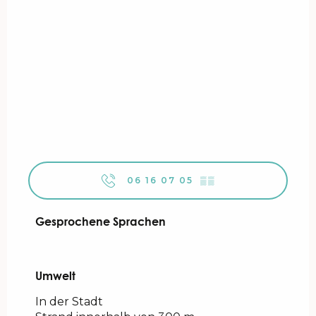
06 16 07 05
▒▒
Gesprochene Sprachen
Gesprochene Sprachen
Umwelt
Umwelt
In der Stadt