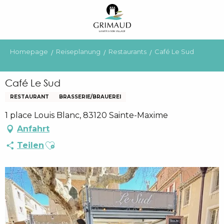
Aller
au
contenu
principal
Homepage
Reiseplanung
Restaurants
Café Le Sud
Café Le Sud
RESTAURANT
BRASSERIE/BRAUEREI
1 place Louis Blanc, 83120 Sainte-Maxime
Anfahrt
Ajouter aux favoris
Teilen