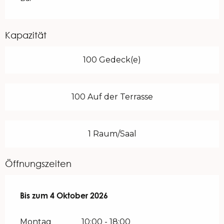
Kapazität
100 Gedeck(e)
100 Auf der Terrasse
1 Raum/Saal
Öffnungszeiten
vom
Bis zum
21 Mai 2026
4 Oktober 2026
bis zum
4 Oktober 2026
Montag
10:00 - 18:00