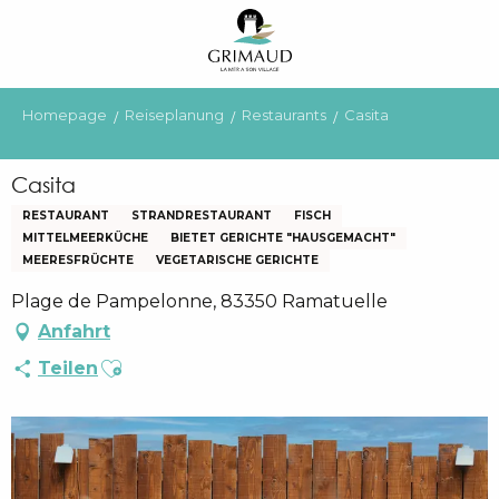
Aller
au
contenu
principal
Homepage
Reiseplanung
Restaurants
Casita
Casita
RESTAURANT
STRANDRESTAURANT
FISCH
MITTELMEERKÜCHE
BIETET GERICHTE "HAUSGEMACHT"
MEERESFRÜCHTE
VEGETARISCHE GERICHTE
Plage de Pampelonne, 83350 Ramatuelle
Anfahrt
Ajouter aux favoris
Teilen