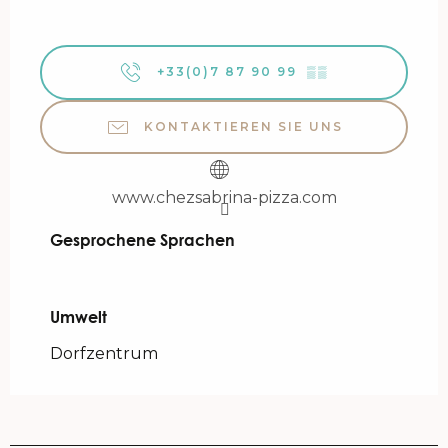
+33(0)7 87 90 99
▒▒
KONTAKTIEREN SIE UNS
www.chezsabrina-pizza.com
Gesprochene Sprachen
Gesprochene Sprachen
Umwelt
Umwelt
Dorfzentrum