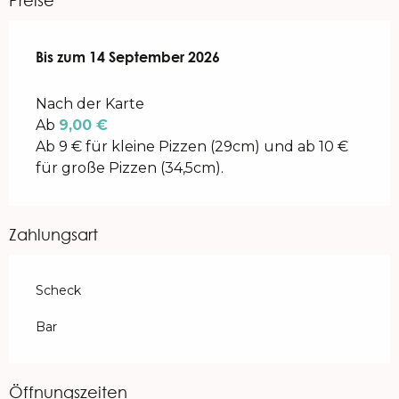
Preise
ab
Bis zum
1 Juni 2026
14 September 2026
bis zum
14 September 2026
Nach der Karte
Ab
9,00 €
Ab 9 € für kleine Pizzen (29cm) und ab 10 €
für große Pizzen (34,5cm).
Zahlungsart
Scheck
Bar
Öffnungszeiten