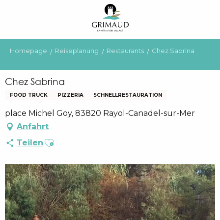
Aller
au
contenu
principal
Homepage
Reiseplanung
Restaurants
Chez Sabrina
Chez Sabrina
FOOD TRUCK
PIZZERIA
SCHNELLRESTAURATION
place Michel Goy, 83820 Rayol-Canadel-sur-Mer
Anfahrt
Ajouter aux favoris
Teilen