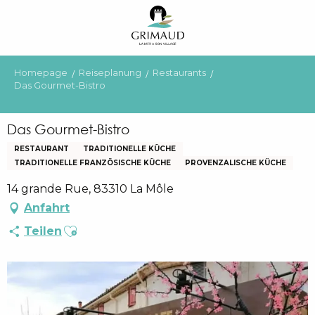
Aller
au
contenu
principal
Homepage
Reiseplanung
Restaurants
Das Gourmet-Bistro
Das Gourmet-Bistro
RESTAURANT
TRADITIONELLE KÜCHE
TRADITIONELLE FRANZÖSISCHE KÜCHE
PROVENZALISCHE KÜCHE
14 grande Rue, 83310 La Môle
Anfahrt
Ajouter aux favoris
Teilen