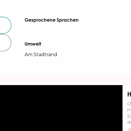
Gesprochene Sprachen
Gesprochene Sprachen
Umwelt
Umwelt
Am Stadtrand
H
C
m
S
d