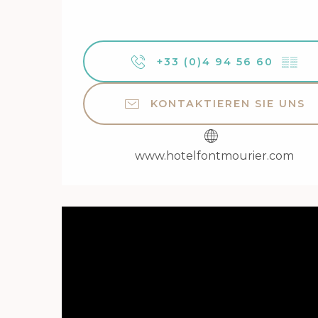
+33 (0)4 94 56 60
▒▒
KONTAKTIEREN SIE UNS
www.hotelfontmourier.com