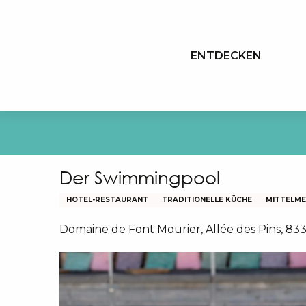
Aller
au
contenu
ENTDECKEN
principal
Der Swimmingpool
HOTEL-RESTAURANT
TRADITIONELLE KÜCHE
MITTELM
Domaine de Font Mourier, Allée des Pins, 83