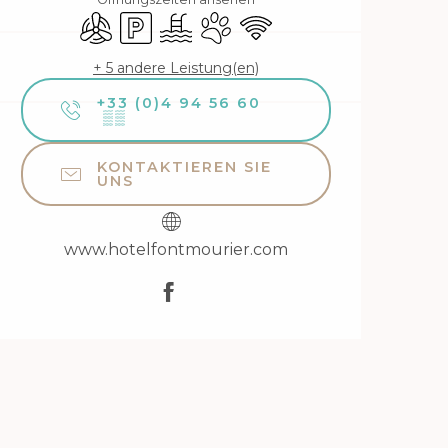
Klimaanlage
Parkplatz
Schwimmbad
Tiere erlaubt
Wi-Fi
+ 5 andere Leistung(en)
+33 (0)4 94 56 60
▒▒
KONTAKTIEREN SIE
UNS
www.hotelfontmourier.com