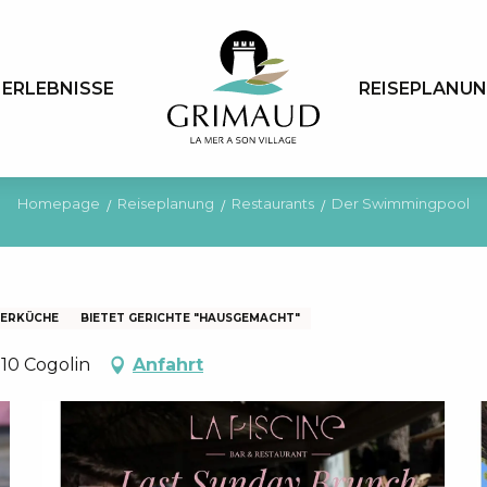
ERLEBNISSE
REISEPLANU
Homepage
Reiseplanung
Restaurants
Der Swimmingpool
EERKÜCHE
BIETET GERICHTE "HAUSGEMACHT"
310 Cogolin
Anfahrt