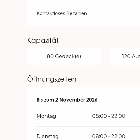
Kontaktloses Bezahlen
Kapazität
80 Gedeck(e)
120 Auf
Öffnungszeiten
vom
Bis zum
3 April 2026
2 November 2026
bis zum
2 November 2026
Montag
08:00 - 22:00
Dienstag
08:00 - 22:00