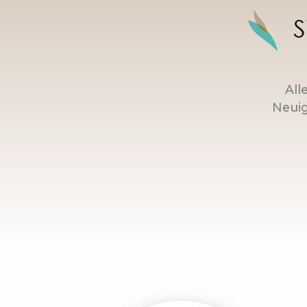
S
All
Neuig