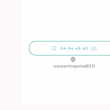
04 94 49 60
▒▒
www.entrepotes83.fr