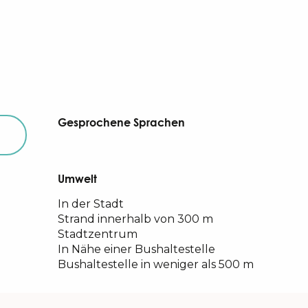
Gesprochene Sprachen
Gesprochene Sprachen
Umwelt
Umwelt
In der Stadt
Strand innerhalb von 300 m
Stadtzentrum
In Nähe einer Bushaltestelle
Bushaltestelle in weniger als 500 m