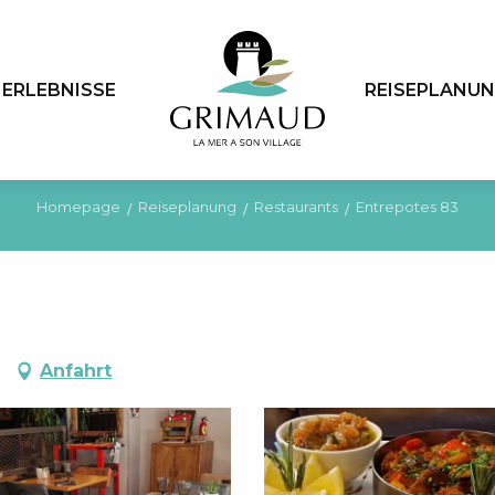
ERLEBNISSE
REISEPLANU
Homepage
Reiseplanung
Restaurants
Entrepotes 83
Anfahrt