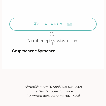
04 94 54 70
▒▒
fattobenepizza.wixsite.com
Gesprochene Sprachen
Gesprochene Sprachen
Aktualisiert am 20 April 2023 Um 16:08
gei Saint-Tropez Tourisme
(Kennung des Angebots :
6030963
)