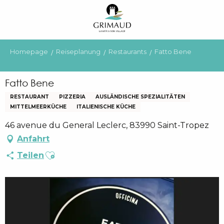
Aller
au
contenu
principal
Homepage
Reiseplanung
Restaurants
Fatto Bene
Fatto Bene
RESTAURANT
PIZZERIA
AUSLÄNDISCHE SPEZIALITÄTEN
MITTELMEERKÜCHE
ITALIENISCHE KÜCHE
46 avenue du General Leclerc, 83990 Saint-Tropez
Anfahrt
Ajouter aux favoris
Teilen