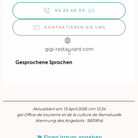
04 22 40 00
▒▒
KONTAKTIEREN SIE UNS
gigi-restaurant.com
Gesprochene Sprachen
Gesprochene Sprachen
Aktualisiert am 13 April 2026 Um 12:24
gei Office de tourisme et de la culture de Ramatuelle
(Kennung des Angebots :
5831814
)
Einen Irrtum angeben