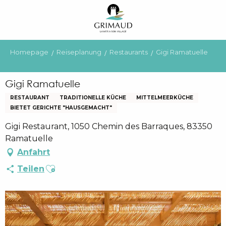
Aller
au
contenu
principal
Homepage
Reiseplanung
Restaurants
Gigi Ramatuelle
Gigi Ramatuelle
RESTAURANT
TRADITIONELLE KÜCHE
MITTELMEERKÜCHE
BIETET GERICHTE "HAUSGEMACHT"
Gigi Restaurant, 1050 Chemin des Barraques, 83350
Ramatuelle
Anfahrt
Ajouter aux favoris
Teilen