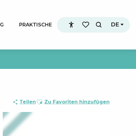
DE
NG
PRAKTISCHE
Suche
Accessibilité
Voir les favoris
Ajouter aux favoris
Teilen
Zu Favoriten hinzufügen