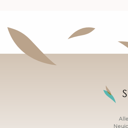
S
All
Neuig