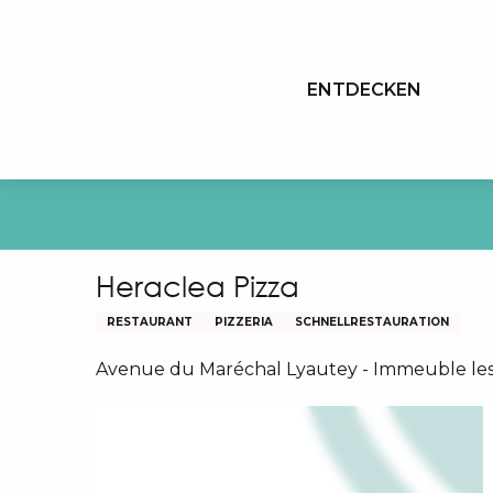
Aller
au
contenu
ENTDECKEN
principal
Heraclea Pizza
RESTAURANT
PIZZERIA
SCHNELLRESTAURATION
Avenue du Maréchal Lyautey - Immeuble les 