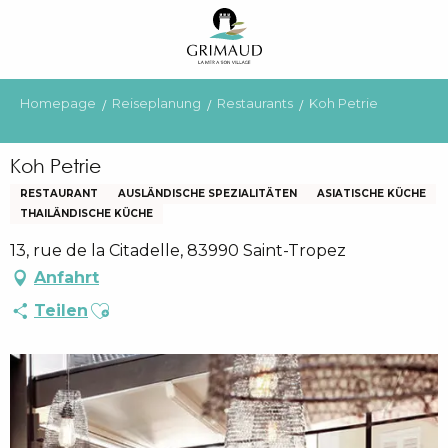
Aller
au
contenu
principal
Homepage
Reiseplanung
Restaurants
Koh Petrie
Koh Petrie
RESTAURANT
AUSLÄNDISCHE SPEZIALITÄTEN
ASIATISCHE KÜCHE
THAILÄNDISCHE KÜCHE
13, rue de la Citadelle, 83990 Saint-Tropez
Anfahrt
Ajouter aux favoris
Teilen