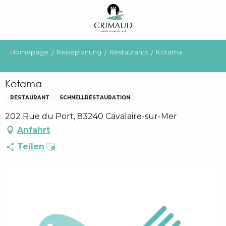
Aller
au
contenu
principal
Homepage
Reiseplanung
Restaurants
Kotama
Kotama
RESTAURANT
SCHNELLRESTAURATION
202 Rue du Port, 83240 Cavalaire-sur-Mer
Anfahrt
Ajouter aux favoris
Teilen