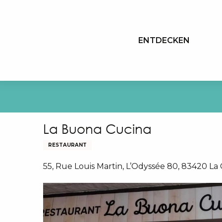
Aller
au
contenu
ENTDECKEN
principal
La Buona Cucina
RESTAURANT
55, Rue Louis Martin, L’Odyssée 80, 83420 La