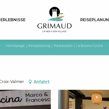
ERLEBNISSE
REISEPLANU
Homepage
Reiseplanung
Restaurants
La Buona Cucina
 Croix-Valmer
Anfahrt