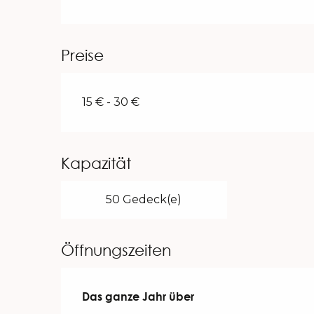
Preise
15 € - 30 €
Kapazität
50 Gedeck(e)
Öffnungszeiten
Das ganze Jahr über
Das ganze Jahr über