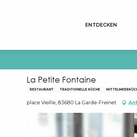
Aller
au
contenu
ENTDECKEN
principal
La Petite Fontaine
RESTAURANT
TRADITIONELLE KÜCHE
MITTELMEERKÜC
place Vieille, 83680 La Garde-Freinet
Anf