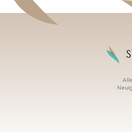
S
All
Neuig