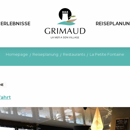
ERLEBNISSE
REISEPLANU
Homepage
Reiseplanung
Restaurants
La Petite Fontaine
HE
ahrt