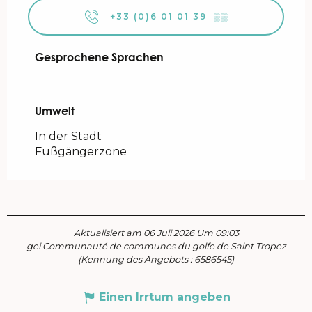
+33 (0)6 01 01 39
▒▒
Gesprochene Sprachen
Gesprochene Sprachen
Umwelt
Umwelt
In der Stadt
Fußgängerzone
Aktualisiert am 06 Juli 2026 Um 09:03
gei Communauté de communes du golfe de Saint Tropez
(Kennung des Angebots :
6586545
)
Einen Irrtum angeben