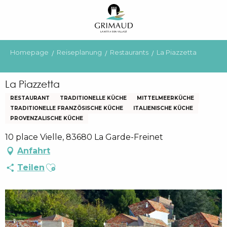
Aller
au
contenu
principal
Homepage
Reiseplanung
Restaurants
La Piazzetta
La Piazzetta
RESTAURANT
TRADITIONELLE KÜCHE
MITTELMEERKÜCHE
TRADITIONELLE FRANZÖSISCHE KÜCHE
ITALIENISCHE KÜCHE
PROVENZALISCHE KÜCHE
10 place Vielle, 83680 La Garde-Freinet
Anfahrt
Ajouter aux favoris
Teilen