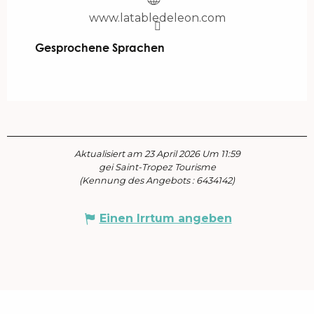
www.latabledeleon.com
Gesprochene Sprachen
Gesprochene Sprachen
Aktualisiert am 23 April 2026 Um 11:59
gei Saint-Tropez Tourisme
(Kennung des Angebots :
6434142
)
Einen Irrtum angeben