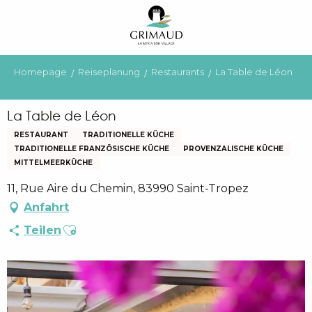
Aller
au
contenu
principal
Homepage
Reiseplanung
Restaurants
La Table de Léon
La Table de Léon
RESTAURANT
TRADITIONELLE KÜCHE
TRADITIONELLE FRANZÖSISCHE KÜCHE
PROVENZALISCHE KÜCHE
MITTELMEERKÜCHE
11, Rue Aire du Chemin, 83990 Saint-Tropez
Anfahrt
Ajouter aux favoris
Teilen