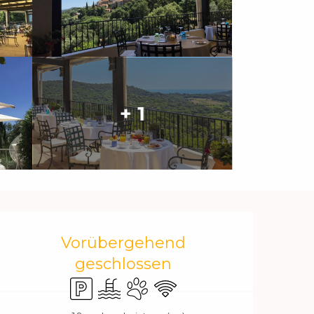
+ 1
Öffnungszeiten & Kontakt
Vorübergehend
geschlossen
Parkplatz
Schwimmbad
Tiere erlaubt
Wi-Fi