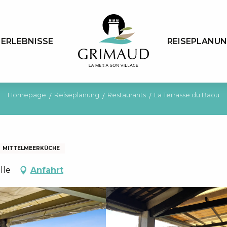
ERLEBNISSE
REISEPLANU
Homepage
Reiseplanung
Restaurants
La Terrasse du Baou
MITTELMEERKÜCHE
lle
Anfahrt