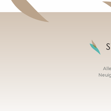
S
All
Neuig