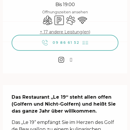
Bis 19:00
Öffnungszeiten ansehen
Klimaanlage
Parkplatz
Tiere erlaubt
Wi-Fi
+ 17 andere Leistung(en)
09 86 61 52
▒▒
Beschreibung
Das Restaurant „Le 19“ steht allen offen 
(Golfern und Nicht-Golfern) und heißt Sie 
das ganze Jahr über willkommen.
Das „Le 19“ empfängt Sie im Herzen des Golf 
de Beauvallon zu einem kulinarischen 