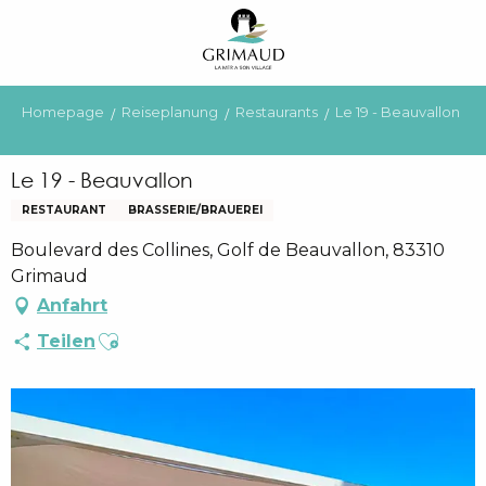
Aller
au
contenu
principal
Homepage
Reiseplanung
Restaurants
Le 19 - Beauvallon
Le 19 - Beauvallon
RESTAURANT
BRASSERIE/BRAUEREI
Boulevard des Collines, Golf de Beauvallon, 83310
Grimaud
Anfahrt
Ajouter aux favoris
Teilen