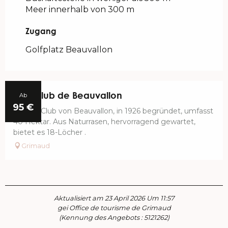
Meer innerhalb von 300 m
Zugang
Zugang
Golfplatz Beauvallon
Golf Club de Beauvallon
Ab
95
€
Le Golf Club von Beauvallon, in 1926 begründet, umfasst
40 Hektar. Aus Naturrasen, hervorragend gewartet,
bietet es 18-Löcher .
Grimaud
Aktualisiert am 23 April 2026 Um 11:57
gei Office de tourisme de Grimaud
(Kennung des Angebots :
5121262
)