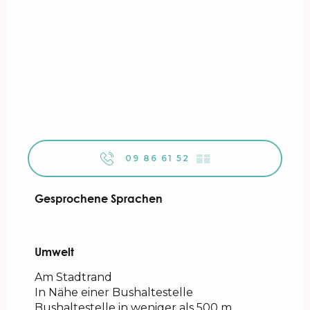
09 86 61 52
▒▒
Gesprochene Sprachen
Gesprochene Sprachen
Umwelt
Umwelt
Am Stadtrand
In Nähe einer Bushaltestelle
Bushaltestelle in weniger als 500 m