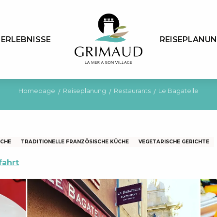
ERLEBNISSE
REISEPLANU
Homepage
Reiseplanung
Restaurants
Le Bagatelle
ÜCHE
TRADITIONELLE FRANZÖSISCHE KÜCHE
VEGETARISCHE GERICHTE
fahrt