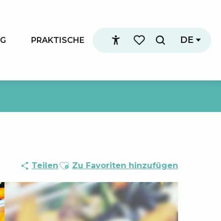
DE
NG
PRAKTISCHE
Suche
Accessibilité
Voir les favoris
Ajouter aux favoris
Teilen
Zu Favoriten hinzufügen