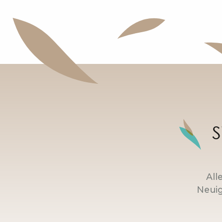
S
All
Neuig