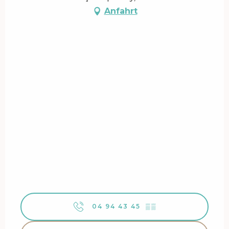
Anfahrt
04 94 43 45
▒▒