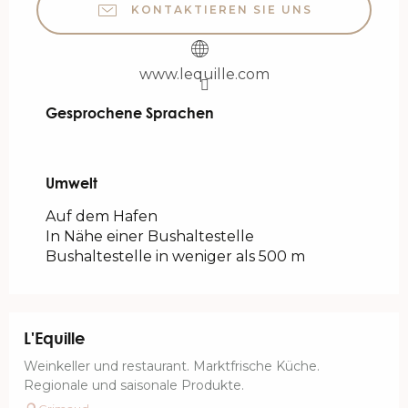
KONTAKTIEREN SIE UNS
www.lequille.com
Gesprochene Sprachen
Gesprochene Sprachen
Umwelt
Umwelt
Auf dem Hafen
In Nähe einer Bushaltestelle
Bushaltestelle in weniger als 500 m
L'Equille
Weinkeller und restaurant. Marktfrische Küche.
Regionale und saisonale Produkte.