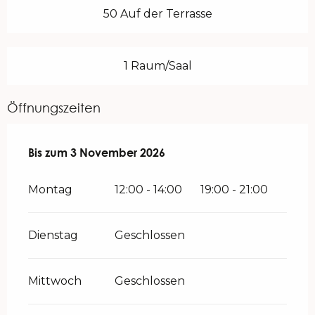
50 Auf der Terrasse
1 Raum/Saal
Öffnungszeiten
vom
Bis zum
12 März 2026
3 November 2026
bis zum
3 November 2026
Montag
12:00 - 14:00
19:00 - 21:00
Dienstag
Geschlossen
Mittwoch
Geschlossen