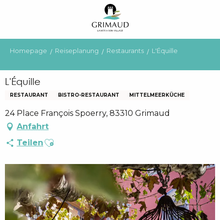
Aller
au
contenu
principal
Homepage
Reiseplanung
Restaurants
L'Équille
L'Équille
RESTAURANT
BISTRO-RESTAURANT
MITTELMEERKÜCHE
24 Place François Spoerry, 83310 Grimaud
Anfahrt
Ajouter aux favoris
Teilen