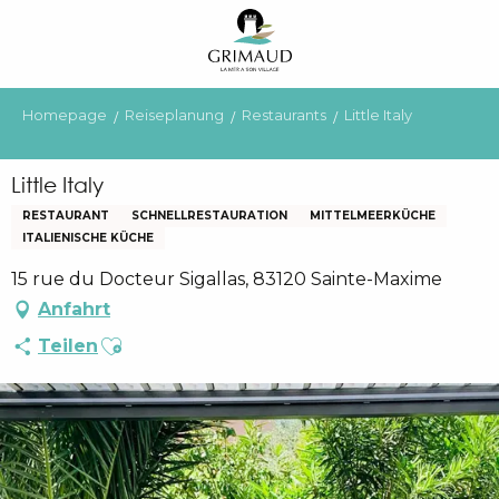
Aller
au
contenu
principal
Homepage
Reiseplanung
Restaurants
Little Italy
Little Italy
RESTAURANT
SCHNELLRESTAURATION
MITTELMEERKÜCHE
ITALIENISCHE KÜCHE
15 rue du Docteur Sigallas, 83120 Sainte-Maxime
Anfahrt
Ajouter aux favoris
Teilen