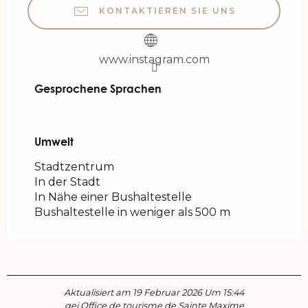
KONTAKTIEREN SIE UNS
www.instagram.com
Gesprochene Sprachen
Gesprochene Sprachen
Umwelt
Umwelt
Stadtzentrum
In der Stadt
In Nähe einer Bushaltestelle
Bushaltestelle in weniger als 500 m
Aktualisiert am 19 Februar 2026 Um 15:44
gei Office de tourisme de Sainte Maxime