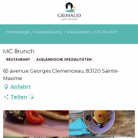
Aller
au
contenu
principal
Homepage
Reiseplanung
Restaurants
MC Brunch
MC Brunch
RESTAURANT
AUSLÄNDISCHE SPEZIALITÄTEN
65 avenue Georges Clemenceau, 83120 Sainte-
Maxime
Anfahrt
Ajouter aux favoris
Teilen