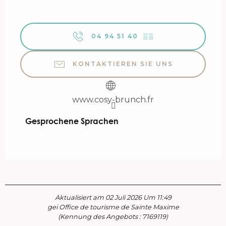
04 94 51 40
▒▒
KONTAKTIEREN SIE UNS
www.cosy-brunch.fr
Gesprochene Sprachen
Gesprochene Sprachen
Aktualisiert am 02 Juli 2026 Um 11:49
gei Office de tourisme de Sainte Maxime
(Kennung des Angebots :
7169119
)